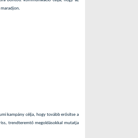
zisra bontott kommunikáció célja, hogy az
s maradjon.
eumi kampány célja, hogy tovább erősítse a
riss, trendteremtő megoldásokkal mutatja