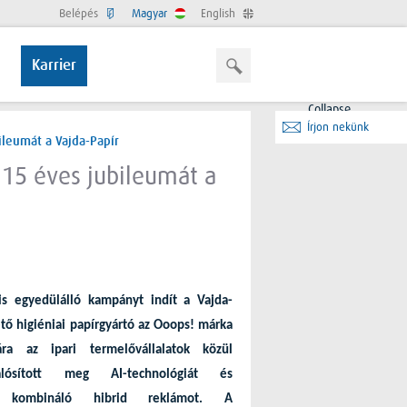
Belépés
Magyar
English
Karrier
Collapse
Írjon nekünk
ileumát a Vajda-Papír
 15 éves jubileumát a
 is egyedülálló kampányt indít
a Vajda-
ető higiéniai papírgyártó az Ooops! márka
ára az ipari termelővállalatok közül
alósított meg AI-technológiát és
et kombináló hibrid reklámot. A