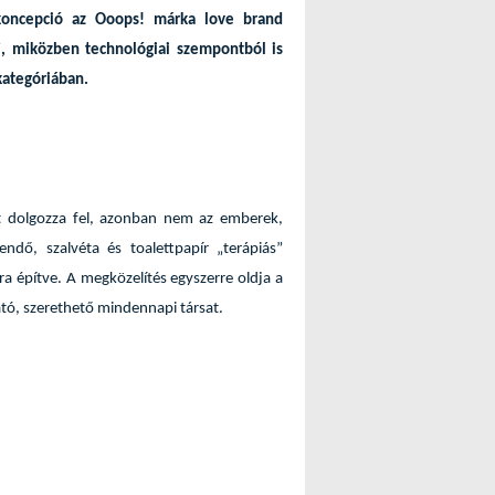
 koncepció az Ooops! márka love brand
ti, miközben technológiai szempontból is
 kategóriában.
at dolgozza fel, azonban nem az emberek,
ndő, szalvéta és toalettpapír „terápiás”
a építve. A megközelítés egyszerre oldja a
ató, szerethető mindennapi társat.