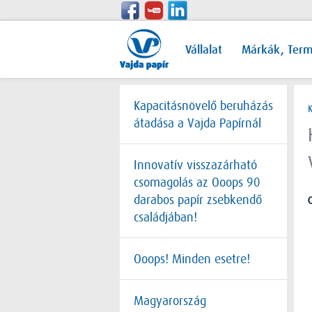
Vállalat
Márkák, Ter
Kapacitásnövelő beruházás
átadása a Vajda Papírnál
Innovatív visszazárható
csomagolás az Ooops 90
darabos papír zsebkendő
O
családjában!
Ooops! Minden esetre!
Magyarország