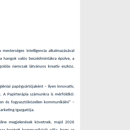
esterséges intelligencia alkalmazásával
g a hangok valós beszédmintákra épülve, a
egoldás nemcsak látványos kreatív eszköz,
éniai papírgyártójaként – ilyen innovatív,
t. A Papírterápia számunkra is mérföldkő:
űen és fogyasztóközelien kommunikálni” –
arketing Igazgatója.
line megjelenések követnek, majd 2026