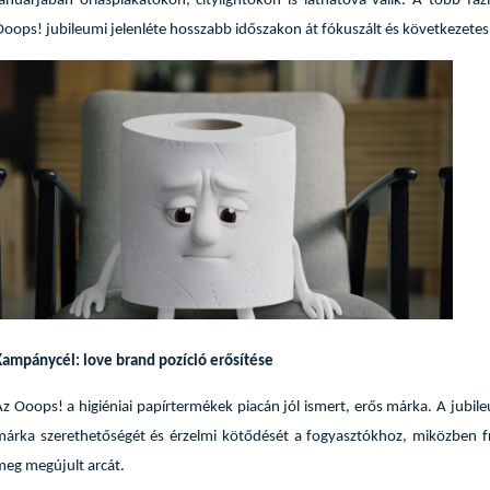
januárjában óriásplakátokon, citylightokon is láthatóvá válik. A több fá
Ooops! jubileumi jelenléte hosszabb időszakon át fókuszált és következete
Kampánycél: love brand pozíció erősítése
Az Ooops! a higiéniai papírtermékek piacán jól ismert, erős márka. A jubil
márka szerethetőségét és érzelmi kötődését a fogyasztókhoz, miközben f
meg megújult arcát.