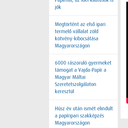
Papírnál, az idei kilátások is
jók
Megtörtént az első ipari
termelő vállalat zöld
kötvény-kibocsátása
Magyarországon
6000 rászoruló gyermeket
támogat a Vajda-Papír a
Magyar Máltai
Szeretetszolgálaton
keresztül
Húsz év után ismét elindult
a papíripari szakképzés
Magyarországon