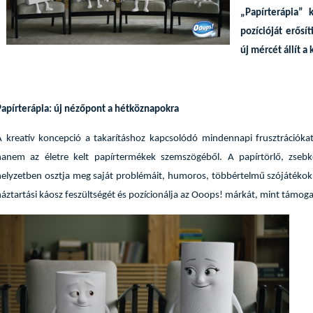
„Papírterápia”
pozícióját erősí
új mércét állít a
Papírterápia: új nézőpont a hétköznapokra
A kreatív koncepció a takarításhoz kapcsolódó mindennapi frusztrációk
hanem az életre kelt papírtermékek szemszögéből. A papírtörlő, zsebke
helyzetben osztja meg saját problémáit, humoros, többértelmű szójátékokr
háztartási káosz feszültségét és pozícionálja az Ooops! márkát, mint támog