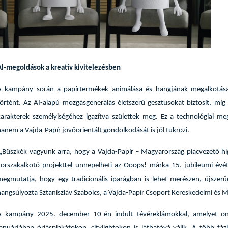
AI-megoldások a kreatív kivitelezésben
A kampány során a papírtermékek animálása és hangjának megalkotása m
történt. Az AI-alapú mozgásgenerálás életszerű gesztusokat biztosít, mí
karakterek személyiségéhez igazítva születtek meg. Ez a technológiai m
anem a Vajda-Papír jövőorientált gondolkodását is jól tükrözi.
„Büszkék vagyunk arra, hogy a Vajda-Papír – Magyarország piacvezető higi
korszakalkotó projekttel ünnepelheti az Ooops! márka 15. jubileumi évé
megmutatja, hogy egy tradicionális iparágban is lehet merészen, újszer
hangsúlyozta Sztaniszláv Szabolcs, a Vajda-Papír Csoport Kereskedelmi és M
A kampány 2025. december 10-én indult tévéreklámokkal, amelyet on