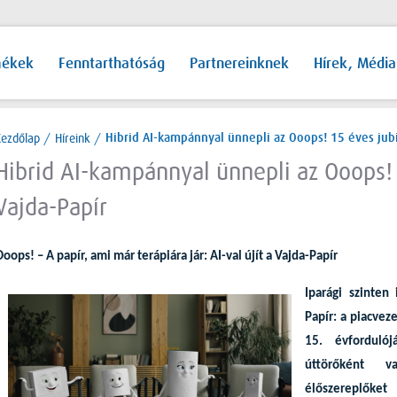
mékek
Fenntarthatóság
Partnereinknek
Hírek, Média
Kezdőlap
/
Híreink
/
Hibrid AI-kampánnyal ünnepli az Ooops! 15 éves jub
Hibrid AI-kampánnyal ünnepli az Ooops!
Vajda-Papír
oops! – A papír, ami már terápiára jár: AI-val újít a Vajda-Papír
Iparági szinten
Papír: a piacvez
15. évfordulój
úttörőként v
élőszereplők