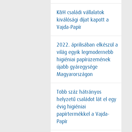
K&H családi vállalatok
kiválósági díjat kapott a
Vajda-Papír
2022. áprilisában elkészül a
világ egyik legmodernebb
higiéniai papírüzemének
újabb gyáregysége
Magyarországon
Több száz hátrányos
helyzetű családot lát el egy
évig higiéniai
papírtermékkel a Vajda-
Papír