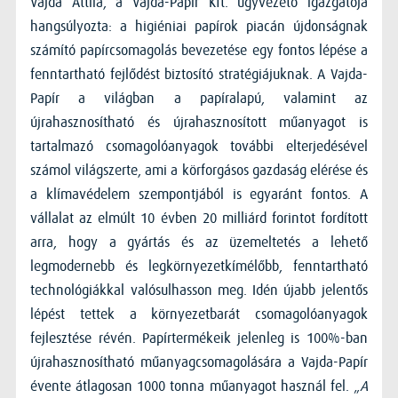
Vajda Attila, a Vajda-Papír Kft. ügyvezető igazgatója
hangsúlyozta: a higiéniai papírok piacán újdonságnak
számító papírcsomagolás bevezetése egy fontos lépése a
fenntartható fejlődést biztosító stratégiájuknak. A Vajda-
Papír a világban a papíralapú, valamint az
újrahasznosítható és újrahasznosított műanyagot is
tartalmazó csomagolóanyagok további elterjedésével
számol világszerte, ami a körforgásos gazdaság elérése és
a klímavédelem szempontjából is egyaránt fontos. A
vállalat az elmúlt 10 évben 20 milliárd forintot fordított
arra, hogy a gyártás és az üzemeltetés a lehető
legmodernebb és legkörnyezetkímélőbb, fenntartható
technológiákkal valósulhasson meg. Idén újabb jelentős
lépést tettek a környezetbarát csomagolóanyagok
fejlesztése révén. Papírtermékeik jelenleg is 100%-ban
újrahasznosítható műanyagcsomagolására a Vajda-Papír
évente átlagosan 1000 tonna műanyagot használ fel. „
A