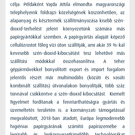
célja. Példaként Vajda Attila elmondta: magyarországi
telephelyeink földrajzi közelségének köszönhetően, az
alapanyag és késztermék szállítmányozása kisebb szén-
dioxid-terhelést jelent környezetünk számára más
papírgyártókkal szemben. A papírgyártás alapját képező
cellulózrostot főleg vízi úton szállítják, ami akár 39 %-kal
kevesebb szén-dioxid-kibocsátást tesz lehetővé más
szállítási módokkal összehasonlítva. A teher
gépjárművekkel bonyolított export és import forgalom
jelentős részét már multimodális (közúti és vasúti
kombinált szállítás) útvonalakon bonyolítják, több száz
tonnával csökkentve a szén-dioxid kibocsátást. Kiemelt
figyelmet fordítanak a fenntarthatóságra gyártás és
üzemeltetés területén is: a kormányzati támogatással
megvalósított, 2018-ban átadott, Európa legmodernebb
higiéniai papírgyárának számító papírüzemébe a
legújabb és legkörnyezetkímélőbb technológiákat