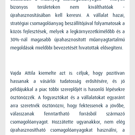
bizonyos területeken nem kiválthatóak -
újrahasznosításában kell keresni. A vállalat hazai,
stratégiai csomagolóanyag beszállítójával folyamatosak a
közös fejlesztések, melyek a legkörnyezetkímélőbb és a
30%-nál magasabb újrahasznosított műanyagtartalmú
megoldások mielőbbi bevezetését hivatottak elősegíteni.
Vajda Attila kiemelte azt is: céljuk, hogy pozitívan
hassanak a vásárlói tudatosság erősítésére, és jó
példájukkal a piac többi szereplőjét is hasonló lépésekre
ösztönözzék. A fogyasztókat és a vállalatokat egyaránt
arra szeretnék ösztönözni, hogy fektessenek a jövőbe,
válasszanak fenntartható forrásból származó
csomagolóanyagot. Hozzátette ugyanakkor, nem elég
újrahasznosítható csomagolóanyagokat használni, a