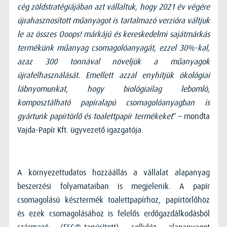
cég zöldstratégiájában azt vállaltuk, hogy 2021 év végére
újrahasznosított műanyagot is tartalmazó verzióra váltjuk
le az összes Ooops! márkájú és kereskedelmi sajátmárkás
termékünk műanyag csomagolóanyagát, ezzel 30%-kal,
azaz 300 tonnával növeljük a műanyagok
újrafelhasználását. Emellett azzal enyhítjük ökológiai
lábnyomunkat, hogy biológiailag lebomló,
komposztálható papíralapú csomagolóanyagban is
gyártunk papírtörlő és toalettpapír termékeket
” – mondta
Vajda-Papír Kft. ügyvezető igazgatója.
A környezettudatos hozzáállás a vállalat alapanyag
beszerzési folyamataiban is megjelenik. A papír
csomagolású késztermék toalettpapírhoz, papírtörlőhöz
és ezek csomagolásához is felelős erdőgazdálkodásból