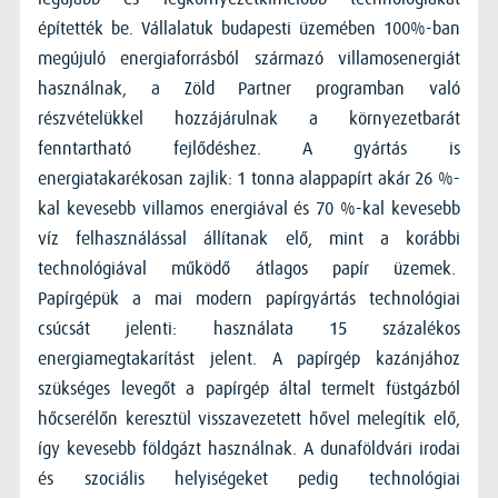
építették be. Vállalatuk budapesti üzemében 100%-ban
megújuló energiaforrásból származó villamosenergiát
használnak, a Zöld Partner programban való
részvételükkel hozzájárulnak a környezetbarát
fenntartható fejlődéshez. A gyártás is
energiatakarékosan zajlik: 1 tonna alappapírt akár 26 %-
kal kevesebb villamos energiával és 70 %-kal kevesebb
víz felhasználással állítanak elő, mint a korábbi
technológiával működő átlagos papír üzemek.
Papírgépük a mai modern papírgyártás technológiai
csúcsát jelenti: használata 15 százalékos
energiamegtakarítást jelent. A papírgép kazánjához
szükséges levegőt a papírgép által termelt füstgázból
hőcserélőn keresztül visszavezetett hővel melegítik elő,
így kevesebb földgázt használnak. A dunaföldvári irodai
és szociális helyiségeket pedig technológiai