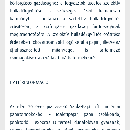
körforgásos gazdasághoz a fogyasztók tudatos szelektív
hulladékgyűjtése is szükséges. Ezért hamarosan
kampányt is indítanak a szelektív hulladékgyűjtés
erősítésére, a körforgásos gazdaság fontosságának
megismertetésére. A szelektív hulladékgyűjtés erősítése
érdekében fokozatosan zöld-logó kerül a papír-, illetve az
újrahasznosított műanyagot is tartalmazó
csomagolásokra a vállalat márkatermékeinél.
HÁTTÉRINFORMÁCIÓ
Az idén 20 éves piacvezető Vajda-Papír Kft. higiéniai
papírtermékekből – toalettpapír, papír zsebkendő,
papírtörlő – exportra is termel, dunaföldvári gyárának,