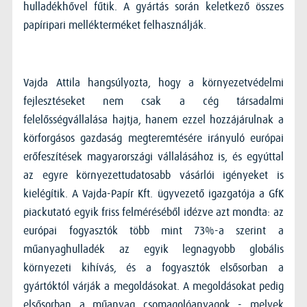
hulladékhővel fűtik. A gyártás során keletkező összes
papíripari mellékterméket felhasználják.
Vajda Attila hangsúlyozta, hogy a környezetvédelmi
fejlesztéseket nem csak a cég társadalmi
felelősségvállalása hajtja, hanem ezzel hozzájárulnak a
körforgásos gazdaság megteremtésére irányuló európai
erőfeszítések magyarországi vállalásához is, és egyúttal
az egyre környezettudatosabb vásárlói igényeket is
kielégítik. A Vajda-Papír Kft. ügyvezető igazgatója a GfK
piackutató egyik friss felméréséből idézve azt mondta: az
európai fogyasztók több mint 73%-a szerint a
műanyaghulladék az egyik legnagyobb globális
környezeti kihívás, és a fogyasztók elsősorban a
gyártóktól várják a megoldásokat. A megoldásokat pedig
elsősorban a műanyag csomagolóanyagok - melyek