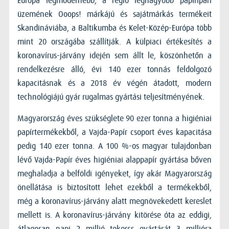
Európa legmodernebb, a régió legnagyobb papíripari
üzemének Ooops! márkájú és sajátmárkás termékeit
Skandináviába, a Baltikumba és Kelet-Közép-Európa több
mint 20 országába szállítják. A külpiaci értékesítés a
koronavírus-járvány idején sem állt le, köszönhetőn a
rendelkezésre álló, évi 140 ezer tonnás feldolgozó
kapacitásnak és a 2018 év végén átadott, modern
technológiájú gyár rugalmas gyártási teljesítményének.
Magyarország éves szükséglete 90 ezer tonna a higiéniai
papírtermékekből, a Vajda-Papír csoport éves kapacitása
pedig 140 ezer tonna. A 100 %-os magyar tulajdonban
lévő Vajda-Papír éves higiéniai alappapír gyártása bőven
meghaladja a belföldi igényeket, így akár Magyarország
önellátása is biztosított lehet ezekből a termékekből,
még a koronavírus-járvány alatt megnövekedett kereslet
mellett is. A koronavírus-járvány kitörése óta az eddigi,
átlagosan napi 2 millió tekercs gyártását 3 millióra