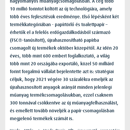
hagyományos műanyagcsomagolásban. A cég több
10 millió forintot költött az új technológiára, amely
több éves fejlesztésük eredménye. Első lépésként két
termékkategóriában - papírtörlő és toalettpapír –
érhetők el a felelős erdőgazdálkodásból származó
(FSC®-tanúsított), újrahasznosítható papírba
csomagolt új termékek október közepétől. Az idén 20
éves, több mint 600 embert foglalkoztató, a világ
több mint 20 országába exportáló, közel 50 milliárd
forint forgalmú vállalat bejelentette azt is: stratégiai
céljuk, hogy 2021 végére 30 százalékra emeljék az
újrahasznosított anyagok arányát minden jelenlegi
műanyag termékcsomagolásukban, ezzel csaknem
300 tonnával csökkentve az új műanyagfelhasználást,
és emellett tovább növeljék a papír-csomagolásban
megjelenő termékek számát is.