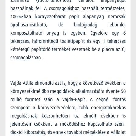
származó (FSC®-tanúsított) cellulóz alapanyagot
használnak fel. A csomagoláshoz használt természetes,
100%-ban környezetbarát papír alapanyag nemcsak
újrahasznosítható, de biológiailag lebomló,
komposztálható anyag is egyben. Egyelőre egy 6
tekercses, háromrétegű toalettpapírt és egy 1 tekercses
kétrétegű papírtörlő terméket vezetnek be a piacra az új
csomagolásban.
Vajda Attila elmondta azt is, hogy a következő években a
környezetkímélőbb megoldások alkalmazására évente 50
millió forintot szán a Vajda-Papír. A cégnél fontos
szempont a környezetvédelem, több energiatakarékos
megoldásnak köszönhetően az elmúlt években is
jelentősen csökkent a működéshez kapcsolható szén-
dioxid-kibocsátás, és ennek további mérséklése a vállalat