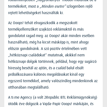
termékeket, most a
„Minden esetre”
szlogenben rejlő
rejtett lehetőségeket használták ki.
Az Ooops! tehát elrugaszkodik a megszokott
termékjellemzőket szajkózó reklámoktól és más
gondolatot ragad meg: az Ooops! akár minden esetben
használható, még ha kicsit másképp is, mint ahogy
először gondolnánk. A szó pozitív értelmében vett
„hétköznapi családokat” mutatnak, akikkel nem
hétköznapi dolgok történnek, például, hogy egy sugárzó
híresség besétál az ajtón, és a család balul elsült
próbálkozásaira különös megoldásokat kínál egy
egyszerű termékkel, amely valószínűleg mindenkinek az
otthonában megtalálható.
A ti:me Agency (a volt 2Republic BTL Reklámügynökség)
ötödik éve dolgozik a Vajda-Papír Ooops! márkáján, és