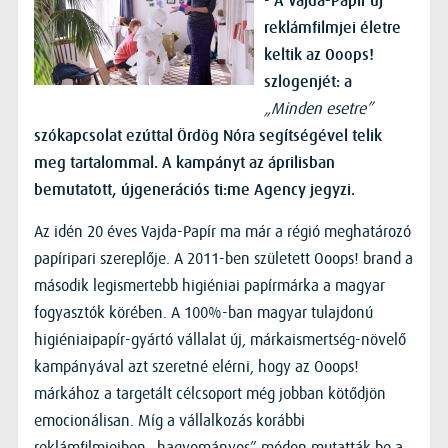
-
A Vajda-Papír új
reklámfilmjei életre
keltik az Ooops!
szlogenjét: a
„Minden esetre”
szókapcsolat ezúttal Ördög Nóra segítségével telik
meg tartalommal. A kampányt az áprilisban
bemutatott, újgenerációs ti:me Agency jegyzi.
Az idén 20 éves Vajda-Papír ma már a régió meghatározó
papíripari szereplője. A 2011-ben született Ooops! brand a
második legismertebb higiéniai papírmárka a magyar
fogyasztók körében. A 100%-ban magyar tulajdonú
higiéniaipapír-gyártó vállalat új, márkaismertség-növelő
kampányával azt szeretné elérni, hogy az Ooops!
márkához a targetált célcsoport még jobban kötődjön
emocionálisan. Míg a vállalkozás korábbi
reklámfilmjeiben „hagyományos” módon mutatták be a