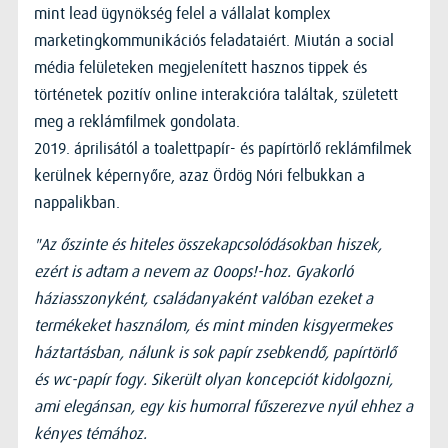
mint lead ügynökség felel a vállalat komplex
marketingkommunikációs feladataiért. Miután a social
média felületeken megjelenített hasznos tippek és
történetek pozitív online interakcióra találtak, született
meg a reklámfilmek gondolata.
2019. áprilisától a toalettpapír- és papírtörlő reklámfilmek
kerülnek képernyőre, azaz Ördög Nóri felbukkan a
nappalikban.
"Az őszinte és hiteles összekapcsolódásokban hiszek,
ezért is adtam a nevem az Ooops!-hoz. Gyakorló
háziasszonyként, családanyaként valóban ezeket a
termékeket használom, és mint minden kisgyermekes
háztartásban, nálunk is sok papír zsebkendő, papírtörlő
és wc-papír fogy. Sikerült olyan koncepciót kidolgozni,
ami elegánsan, egy kis humorral fűszerezve nyúl ehhez a
kényes témához.