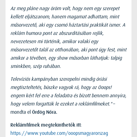
Az meg pláne nagy öröm volt, hogy nem egy szerepet
kellett eljátszanom, hanem magamat adhattam, mint
műsorvezető, aki egy csomó háztartási praktikát ismer. A
reklám humora pont az abszurditásában rejlik,
nevezetesen mi történik, amikor valaki egy
műsorvezetőt talál az otthonában, aki pont úgy fest, mint
amikor a tévében, egy show műsorban láthatjuk: talpig
sminkben, szép ruhában.
Televíziós kampányban szerepelni mindig óriási
megtiszteltetés, büszke vagyok rá, hogy az Ooops!
engem kért fel erre a feladatra és bízott bennem annyira,
hogy velem forgatták le ezeket a reklámfilmeket."
–
mondta el
Ördög Nóra.
:
Reklámfilmek megtekinthetők itt
https://www.youtube.com/ooopsmagyarorszag