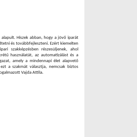
alapult. Hiszek abban, hogy a jövő iparát 
etni és továbbfejleszteni. Ezért kiemelten 
pari szakképzésben részesüljenek, ahol 
rétű használatát, az automatizálást és a 
ágazat, amely a mindennapi élet alapvető 
 ezt a szakmát választja, nemcsak biztos 
ogalmazott Vajda Attila.