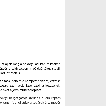
n találják meg a boldogulásukat, miközben 
zés e tekintetben is példaértékű: stabil, 
özi szinten is. 
anítása, hanem a kompetenciák fejlesztése 
ósági szemlélet. Ezek azok a készségek, 
rja őket a jövő munkaerőpiaca.
llégium igazgatója 
szerint a duális képzés 
 tanulni, ahol látják a tudásuk értelmét és 