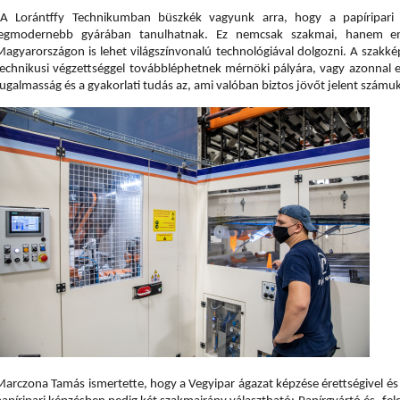
„A Lorántffy Technikumban büszkék vagyunk arra, hogy a papíripari 
legmodernebb gyárában tanulhatnak. Ez nemcsak szakmai, hanem emb
Magyarországon is lehet világszínvonalú technológiával dolgozni. A szakké
technikusi végzettséggel továbbléphetnek mérnöki pályára, vagy azonnal 
ugalmasság és a gyakorlati tudás az, ami valóban biztos jövőt jelent számukr
Marczona Tamás ismertette, hogy a Vegyipar ágazat képzése érettségivel és t