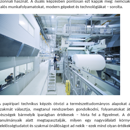
azonnali hasznát. A duális képzésben pontosan ezt kapják meg: nemcsak 
valós munkafolyamatokat, modern gépeket és technológiákat – sorolta.
A papíripari technikus képzés ötvözi a természettudományos alapokat a 
szakmát választja, megtanul rendszerben gondolkodni, folyamatokat átl
készségek bármelyik iparágban értékesek – hívta fel a figyelmet. A du
tanulmányaik alatt megtapasztalják, milyen egy nagyvállalati körny
felelősségtudatot és szakmai önállóságot ad nekik – ezek mind olyan érték