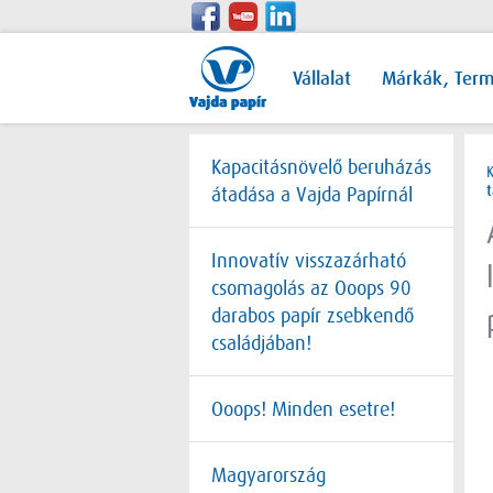
Vállalat
Márkák, Ter
Kapacitásnövelő beruházás
átadása a Vajda Papírnál
Innovatív visszazárható
csomagolás az Ooops 90
darabos papír zsebkendő
családjában!
Ooops! Minden esetre!
Magyarország