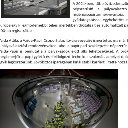
A 2021-ben, több évtizedes szüne
népszerűsíti a pályaválasztó
higiéniaipapírtermék-gyártój
gyárlátogatással egybekötött 
Európa egyik legmodernebb, teljes mértékben digitalizált és automatizált 
00-an regisztráltak.
ajda Attila, a Vajda-Papír Csoport alapító-ügyvezetője
 ismertette, ma már t
a pályaválasztási rendezvényeken, ahol a papíripari szakképzést népszerűsí
Vajda-Papír is bemutatja a pályakezdők előtt álló lehetőségeket. A progr
megismerjék a papírgyártó és -feldolgozó technikus szakmát, amelyet duáli
gyik legkorszerűbb, jövőbiztos iparágában kínál stabil karriert – tette hozzá