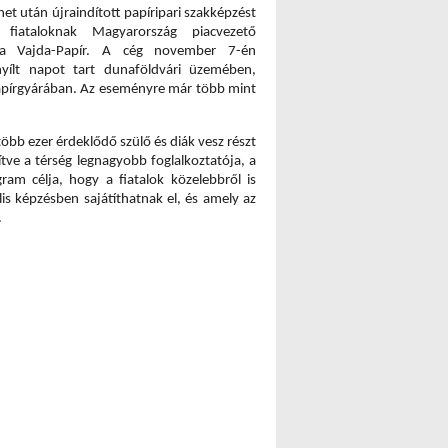
t után újraindított papíripari szakképzést 
 fiataloknak Magyarország piacvezető 
a, a Vajda-Papír. A cég november 7-én 
nyílt napot tart dunaföldvári üzemében, 
papírgyárában. Az eseményre már több mint 
öbb ezer érdeklődő szülő és diák vesz részt 
tve a térség legnagyobb foglalkoztatója, a 
am célja, hogy a fiatalok közelebbről is 
s képzésben sajátíthatnak el, és amely az 
.