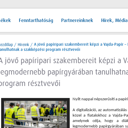
mékek
Fenntarthatóság
Partnereinknek
Hírek, Média
Kezdőlap
/
Híreink
/
A jövő papíripari szakembereit képzi a Vajda-Papír
tanulhatnak a szakképzési program résztvevői
A jövő papíripari szakembereit képzi a V
legmodernebb papírgyárában tanulhatna
program résztvevői
Nyílt nappal népszerűsíti a papír
A digitalizáció, az automatizálás 
közel a fiatalokhoz a Vajda-Pa
amelynek célja, hogy a diák
legmodernebb papírgyárában sajá