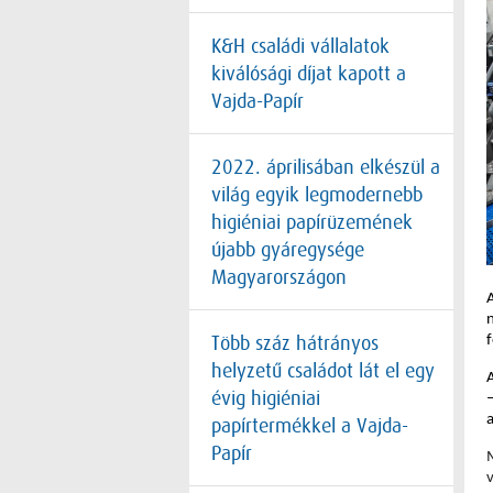
K&H családi vállalatok
kiválósági díjat kapott a
Vajda-Papír
2022. áprilisában elkészül a
világ egyik legmodernebb
higiéniai papírüzemének
újabb gyáregysége
Magyarországon
f
Több száz hátrányos
helyzetű családot lát el egy
évig higiéniai
papírtermékkel a Vajda-
Papír
v