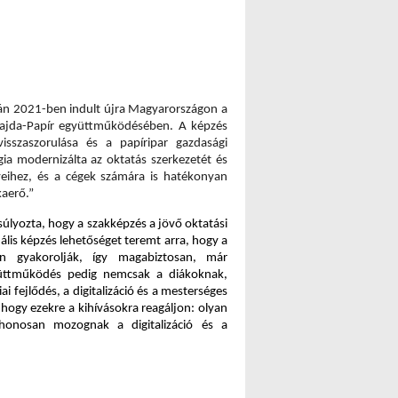
tán 2021-ben indult újra Magyarországon a 
Vajda-Papír együttműködésében. A képzés 
isszaszorulása és a papíripar gazdasági 
ia modernizálta az oktatás szerkezetét és 
nyeihez, és a cégek számára is hatékonyan 
kaerő.”
súlyozta, hogy a szakképzés a jövő oktatási 
lis képzés lehetőséget teremt arra, hogy a 
en gyakorolják, így magabiztosan, már 
yüttműködés pedig nemcsak a diákoknak, 
 fejlődés, a digitalizáció és a mesterséges 
 hogy ezekre a kihívásokra reagáljon: olyan 
thonosan mozognak a digitalizáció és a 