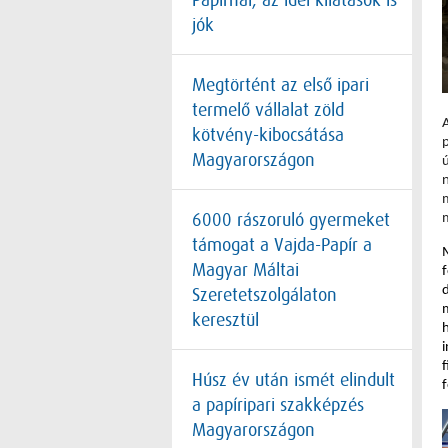
Papírnál, az idei kilátások is
jók
Megtörtént az első ipari
termelő vállalat zöld
kötvény-kibocsátása
Magyarországon
6000 rászoruló gyermeket
támogat a Vajda-Papír a
Magyar Máltai
Szeretetszolgálaton
keresztül
h
i
Húsz év után ismét elindult
f
a papíripari szakképzés
Magyarországon