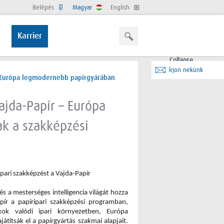
Belépés
Magyar
English
Karrier
Collapse
Írjon nekünk
 – Európa legmodernebb papírgyárában
ajda-Papír – Európa
k a szakképzési
ipari szakképzést
 a Vajda-Papír
és a mesterséges intelligencia világát hozza 
pír a papíripari szakképzési programban, 
ok valódi ipari környezetben, Európa 
títsák el a papírgyártás szakmai alapjait. 