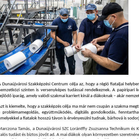
A Dunaújvárosi Szakképzési Centrum célja az, hogy a régió fiataljai helybe
nemzetközi szinten is versenyképes tudással rendelkeznek. A papíripari kép
ejlődő iparág, amely valódi szakmai karriert kínál a diákoknak – akár nemzetk
Azt is kiemelte, hogy a szakképzés célja ma már nem csupán a szakma megt
– problémamegoldás, együttműködés, digitális gondolkodás, fenntarthat
amelyekkel a fiatalok hosszú távon is érvényesülni tudnak, bárhová is sodo
Marczona Tamás, a Dunaújvárosi SZC Lorántffy Zsuzsanna Technikum és Ko
alós tudást és biztos jövőt ad. A mai diákok olyan környezetben szeretnének