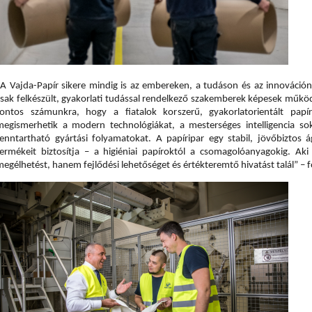
„A Vajda-Papír sikere mindig is az embereken, a tudáson és az innováción 
csak felkészült, gyakorlati tudással rendelkező szakemberek képesek működt
fontos számunkra, hogy a fiatalok korszerű, gyakorlatorientált papíri
megismerhetik a modern technológiákat, a mesterséges intelligencia sok
fenntartható gyártási folyamatokat. A papíripar egy stabil, jövőbiztos 
termékeit biztosítja – a higiéniai papíroktól a csomagolóanyagokig. Aki
egélhetést, hanem fejlődési lehetőséget és értékteremtő hivatást talál” – f