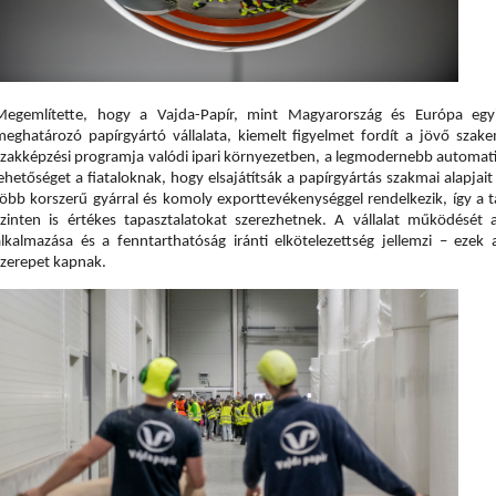
Megemlítette, hogy a Vajda-Papír, mint Magyarország és Európa egyi
meghatározó papírgyártó vállalata, kiemelt figyelmet fordít a jövő szakem
zakképzési programja valódi ipari környezetben, a legmodernebb automatizált
ehetőséget a fiataloknak, hogy elsajátítsák a papírgyártás szakmai alapjait
több korszerű gyárral és komoly exporttevékenységgel rendelkezik, így a
szinten is értékes tapasztalatokat szerezhetnek. A vállalat működését a d
alkalmazása és a fenntarthatóság iránti elkötelezettség jellemzi – ezek 
szerepet kapnak.