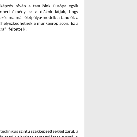
képzés révén a tanulóink Európa egyik 
eri élmény is: a diákok látják, hogy 
pzés ma már életpálya-modell: a tanulók a 
elhelyezkedhetnek a munkaerőpiacon. Ez a 
a”- fejtette ki.
echnikus szintű szakképzettséggel zárul, a 