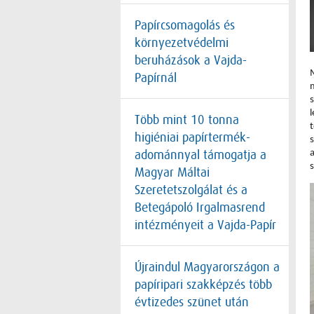
Papírcsomagolás és
környezetvédelmi
beruházások a Vajda-
Papírnál
s
l
Több mint 10 tonna
higiéniai papírtermék-
adománnyal támogatja a
Magyar Máltai
Szeretetszolgálat és a
Betegápoló Irgalmasrend
intézményeit a Vajda-Papír
Újraindul Magyarországon a
papíripari szakképzés több
évtizedes szünet után