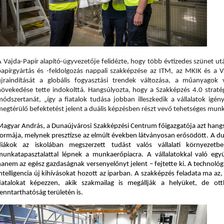
A Vajda-Papír alapító-ügyvezetője felidézte, hogy több évtizedes szünet u
papírgyártás és -feldolgozás nappali szakképzése az ITM, az MKIK és a 
újraindítását a globális fogyasztási trendek változása, a műanyagok v
növekedése tette indokolttá. Hangsúlyozta, hogy a Szakképzés 4.0 stratég
módszertanát, „így a fiatalok tudása jobban illeszkedik a vállalatok igé
megtérülő befektetést jelent a duális képzésben részt vevő tehetséges mun
Magyar András, a Dunaújvárosi Szakképzési Centrum főigazgatója
 azt hang
formája, melynek presztízse az elmúlt években látványosan erősödött. A duá
diákok az iskolában megszerzett tudást valós vállalati környezetb
munkatapasztalattal lépnek a munkaerőpiacra. A vállalatokkal való eg
anem az egész gazdaságnak versenyelőnyt jelent – fejtette ki. A technológiai
ntelligencia új kihívásokat hozott az iparban. A szakképzés feladata ma az,
fiatalokat képezzen, akik szakmailag is megállják a helyüket, de ot
enntarthatóság területén is.