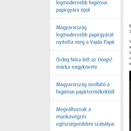
legmodernebb higiéniai
papírgyára épül
Magyarország
2
legmodernebb papírgyárát
nyitotta meg a Vajda-Papír
V
Ördög Nóra lett az Ooops!
e
márka nagykövete
Magyarország önellátó a
higiéniai papírtermékekből
Megváltoznak a
munkavégzés
egészségvédelmi szabályai